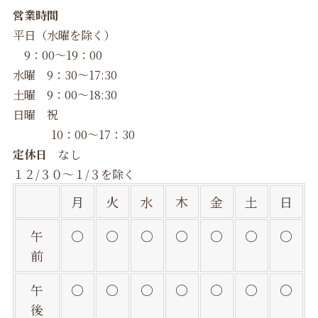
営業時間
平日（水曜を除く）
9：00～19：00
水曜 9：30～17:30
土曜 9：00～18:30
日曜 祝
10：00～17：30
定休日
なし
１２/３０～１/３を除く
月
火
水
木
金
土
日
午
〇
〇
〇
〇
〇
〇
〇
前
午
〇
〇
〇
〇
〇
〇
〇
後