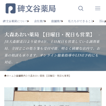
碑文谷薬局について
会社案内
店舗案内
私たちができること
Blog
大森あおい薬局 【日曜日・祝日も営業】
–
JR大森駅北口より徒歩4分。土日祝日も営業している調剤薬
局。全国どこの処方箋も受付可能。明るく綺麗な店内で、お
薬の相談も承ります。オンライン服薬指導やLINE予約にも
対応。 –
ホーム
店舗案内
大森あおい薬局 【日曜日・祝日も営業】