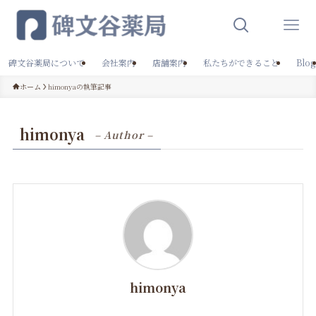
碑文谷薬局について
会社案内
店舗案内
私たちができること
Blog
ホーム
himonyaの執筆記事
himonya
– Author –
himonya